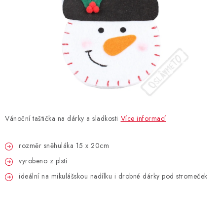
BLAHOPŘÁNÍ
BUBLIFUKY
DORTOVÉ SVÍČKY A OZDOBY
DÁRKOVÉ TAŠKY A SÁČKY
Vánoční taštička na dárky a sladkosti
Více informací
DÁRKY
rozměr sněhuláka 15 x 20cm
HELIUM NA BALÓNKY
vyrobeno z plsti
LAMPIONY
ideální na mikulášskou nadílku i drobné dárky pod stromeček
OSLAVA PODLE BAREV