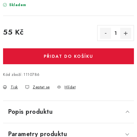
PARTY FOTOKOUTEK
Skladem
PIŇATY
55 Kč
ROZLUČKA SE SVOBODOU
Měrná cena:
STUHY A MAŠLE
PŘIDAT DO KOŠÍKU
SEZÓNNÍ SVÁTKY
Kód zboží:
1110786
VYSTŘELOVACÍ KONFETY
Tisk
Zeptat se
Hlídat
ORGANZY, STOLOVÉ ŠERPY
Popis produktu
Kontakty
Obchodní podmínky
Podmínky ochrany osobních údajů
Parametry produktu