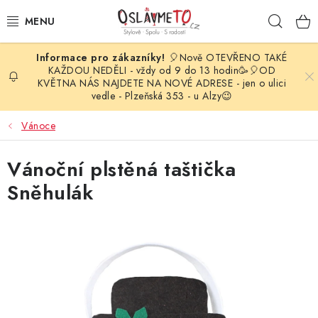
Přejít
Hleda
na
obsah
🎈Nově OTEVŘENO TAKÉ
OSLAVA NAROZENIN
KAŽDOU NEDĚLI - vždy od 9 do 13 hodin🥳🎈OD
KVĚTNA NÁS NAJDETE NA NOVÉ ADRESE - jen o ulici
vedle - Plzeňská 353 - u Alzy😉
STYLOVÁ PARTY
Vánoce
DEKORACE A VÝZDOBA
Vánoční plstěná taštička
BALÓNKY
Sněhulák
KARNEVALOVÉ KOSTÝMY
PARTY STOLOVÁNÍ
SVATEBNÍ DOPLŇKY
BARVY NA OBLIČEJ A VLASY