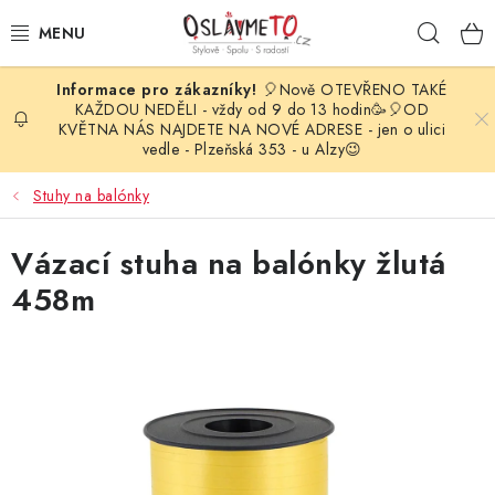
Přejít
Hleda
na
obsah
🎈Nově OTEVŘENO TAKÉ
OSLAVA NAROZENIN
KAŽDOU NEDĚLI - vždy od 9 do 13 hodin🥳🎈OD
KVĚTNA NÁS NAJDETE NA NOVÉ ADRESE - jen o ulici
vedle - Plzeňská 353 - u Alzy😉
STYLOVÁ PARTY
Stuhy na balónky
DEKORACE A VÝZDOBA
Vázací stuha na balónky žlutá
BALÓNKY
458m
KARNEVALOVÉ KOSTÝMY
PARTY STOLOVÁNÍ
SVATEBNÍ DOPLŇKY
BARVY NA OBLIČEJ A VLASY