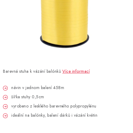
BLAHOPŘÁNÍ
BUBLIFUKY
DORTOVÉ SVÍČKY A OZDOBY
DÁRKOVÉ TAŠKY A SÁČKY
Barevná stuha k vázání balónků
Více informací
DÁRKY
návin v jednom balení 458m
HELIUM NA BALÓNKY
šířka stuhy 0,5cm
LAMPIONY
vyrobeno z lesklého barevného polypropylénu
ideální na balónky, balení dárků i vázání květin
OSLAVA PODLE BAREV