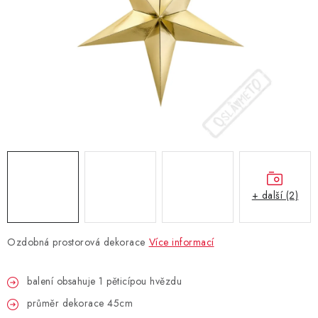
BLAHOPŘÁNÍ
BUBLIFUKY
DORTOVÉ SVÍČKY A OZDOBY
DÁRKOVÉ TAŠKY A SÁČKY
DÁRKY
+ další (2)
HELIUM NA BALÓNKY
Ozdobná prostorová dekorace
Více informací
LAMPIONY
balení obsahuje 1 pěticípou hvězdu
OSLAVA PODLE BAREV
průměr dekorace 45cm