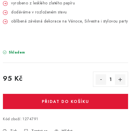
PARTY FOTOKOUTEK
vyrobeno z lesklého zlatého papíru
dodáváme v rozloženém stavu
PIŇATY
oblíbená závěsná dekorace na Vánoce, Silvestra i stylovou party
ROZLUČKA SE SVOBODOU
STUHY A MAŠLE
Skladem
SEZÓNNÍ SVÁTKY
95 Kč
VYSTŘELOVACÍ KONFETY
Měrná cena:
ORGANZY, STOLOVÉ ŠERPY
PŘIDAT DO KOŠÍKU
Kontakty
Obchodní podmínky
Podmínky ochrany osobních údajů
Kód zboží:
1274791
Tisk
Zeptat se
Hlídat