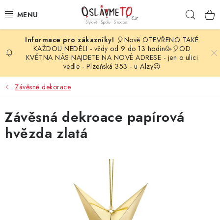
Přejít
Hleda
na
obsah
🎈Nově OTEVŘENO TAKÉ
OSLAVA NAROZENIN
KAŽDOU NEDĚLI - vždy od 9 do 13 hodin🥳🎈OD
KVĚTNA NÁS NAJDETE NA NOVÉ ADRESE - jen o ulici
vedle - Plzeňská 353 - u Alzy😉
STYLOVÁ PARTY
Závěsné dekorace
DEKORACE A VÝZDOBA
Závěsná dekroace papírová
BALÓNKY
hvězda zlatá
KARNEVALOVÉ KOSTÝMY
PARTY STOLOVÁNÍ
SVATEBNÍ DOPLŇKY
BARVY NA OBLIČEJ A VLASY