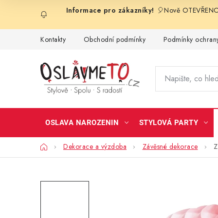
Přejít
🎈Nově OTEVŘENO 
na
obsah
Kontakty
Obchodní podmínky
Podmínky ochrany
OSLAVA NAROZENIN
STYLOVÁ PARTY
Domů
Dekorace a výzdoba
Závěsné dekorace
Z