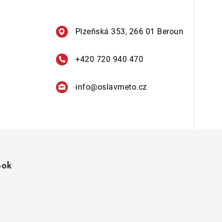
Plzeňská 353, 266 01 Beroun
+420 720 940 470
info
@
oslavmeto.cz
ook