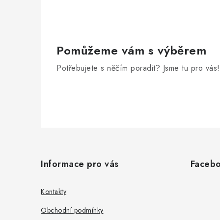
Pomůžeme vám s výběrem
Potřebujete s něčím poradit? Jsme tu pro vás!
Z
á
Informace pro vás
Faceb
p
a
Kontakty
t
Obchodní podmínky