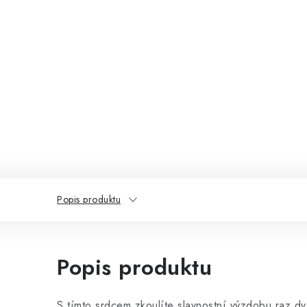
Popis produktu
Popis produktu
S tímto srdcem zkoulíte slavnostní výzdobu raz d