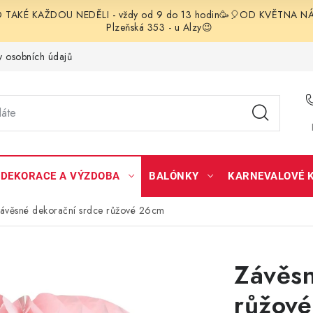
TAKÉ KAŽDOU NEDĚLI - vždy od 9 do 13 hodin🥳🎈OD KVĚTNA NÁS 
Plzeňská 353 - u Alzy😉
 osobních údajů
DEKORACE A VÝZDOBA
BALÓNKY
KARNEVALOVÉ 
ávěsné dekorační srdce růžové 26cm
Závěsn
růžov