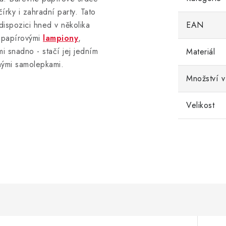
írky i zahradní party. Tato
ispozici hned v několika
EAN
 papírovými
lampiony
,
i snadno - stačí jej jedním
Materiál
nými samolepkami.
Množství v
Velikost