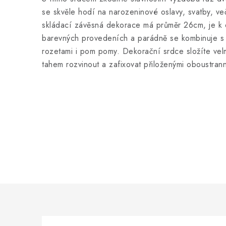
se skvěle hodí na narozeninové oslavy, svatby, več
skládací závěsná dekorace má průměr 26cm, je k d
barevných provedeních a parádně se kombinuje s
rozetami i pom pomy. Dekorační srdce složíte velm
tahem rozvinout a zafixovat přiloženými oboustran