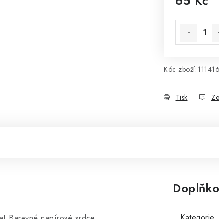
65 Kč
Měrná cena
Kód zboží:
11141
Tisk
Ze
Doplňko
Kategorie
va! Barevné papírové srdce