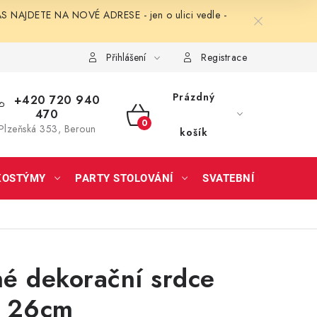
NAJDETE NA NOVÉ ADRESE - jen o ulici vedle -
Přihlášení
Registrace
Prázdný
+420 720 940
470
NÁKUPNÍ
Plzeňská 353, Beroun
košík
KOŠÍK
KOSTÝMY
PARTY STOLOVÁNÍ
SVATEBNÍ DOPLŇKY
é dekorační srdce
é 26cm