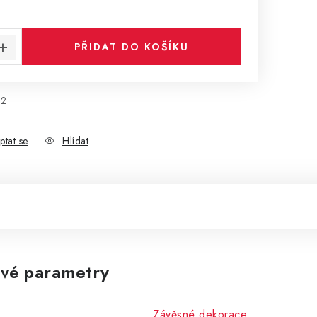
:
PŘIDAT DO KOŠÍKU
62
ptat se
Hlídat
vé parametry
Závěsné dekorace