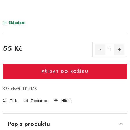
PARTY FOTOKOUTEK
PIŇATY
Skladem
ROZLUČKA SE SVOBODOU
55 Kč
STUHY A MAŠLE
Měrná cena:
SEZÓNNÍ SVÁTKY
PŘIDAT DO KOŠÍKU
VYSTŘELOVACÍ KONFETY
Kód zboží:
1114136
ORGANZY, STOLOVÉ ŠERPY
Tisk
Zeptat se
Hlídat
Kontakty
Obchodní podmínky
Podmínky ochrany osobních údajů
Popis produktu