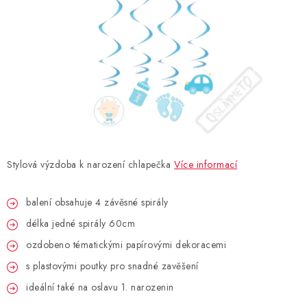
BLAHOPŘÁNÍ
BUBLIFUKY
DORTOVÉ SVÍČKY A OZDOBY
DÁRKOVÉ TAŠKY A SÁČKY
Stylová výzdoba k narození chlapečka
Více informací
DÁRKY
balení obsahuje 4 závěsné spirály
HELIUM NA BALÓNKY
délka jedné spirály 60cm
LAMPIONY
ozdobeno tématickými papírovými dekoracemi
s plastovými poutky pro snadné zavěšení
OSLAVA PODLE BAREV
ideální také na oslavu 1. narozenin