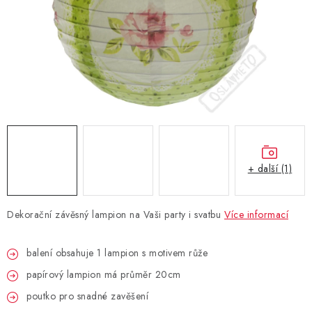
BLAHOPŘÁNÍ
BUBLIFUKY
DORTOVÉ SVÍČKY A OZDOBY
DÁRKOVÉ TAŠKY A SÁČKY
+ další (1)
DÁRKY
HELIUM NA BALÓNKY
Dekorační závěsný lampion na Vaši party i svatbu
Více informací
LAMPIONY
balení obsahuje 1 lampion s motivem růže
papírový lampion má průměr 20cm
OSLAVA PODLE BAREV
poutko pro snadné zavěšení