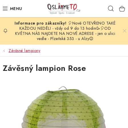
Přejít
Hleda
na
obsah
🎈Nově OTEVŘENO TAKÉ
OSLAVA NAROZENIN
KAŽDOU NEDĚLI - vždy od 9 do 13 hodin🥳🎈OD
KVĚTNA NÁS NAJDETE NA NOVÉ ADRESE - jen o ulici
vedle - Plzeňská 353 - u Alzy😉
STYLOVÁ PARTY
Závěsné lampiony
DEKORACE A VÝZDOBA
Závěsný lampion Rose
BALÓNKY
KARNEVALOVÉ KOSTÝMY
PARTY STOLOVÁNÍ
SVATEBNÍ DOPLŇKY
BARVY NA OBLIČEJ A VLASY