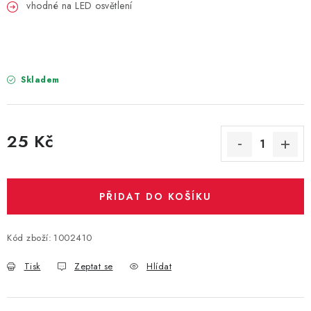
PARTY FOTOKOUTEK
vhodné na LED osvětlení
PIŇATY
ROZLUČKA SE SVOBODOU
Skladem
STUHY A MAŠLE
25 Kč
SEZÓNNÍ SVÁTKY
Měrná cena:
VYSTŘELOVACÍ KONFETY
PŘIDAT DO KOŠÍKU
ORGANZY, STOLOVÉ ŠERPY
Kód zboží:
1002410
Kontakty
Obchodní podmínky
Tisk
Zeptat se
Hlídat
Podmínky ochrany osobních údajů