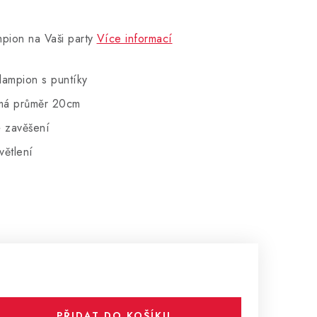
pion na Vaši party
Více informací
lampion s puntíky
 má průměr 20cm
 zavěšení
ětlení
PŘIDAT DO KOŠÍKU