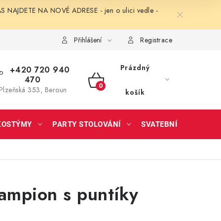
NAJDETE NA NOVÉ ADRESE - jen o ulici vedle -
Přihlášení
Registrace
Prázdný
+420 720 940
470
NÁKUPNÍ
Plzeňská 353, Beroun
košík
KOŠÍK
KOSTÝMY
PARTY STOLOVÁNÍ
SVATEBNÍ DOPLŇKY
ampion s puntíky