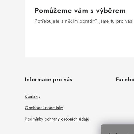
Pomůžeme vám s výběrem
Potřebujete s něčím poradit? Jsme tu pro vás!
Z
á
Informace pro vás
Faceb
p
a
Kontakty
t
Obchodní podmínky
í
Podmínky ochrany osobních údajů