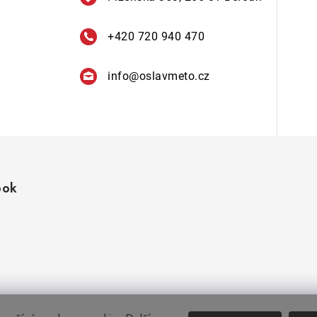
+420 720 940 470
info
@
oslavmeto.cz
ook