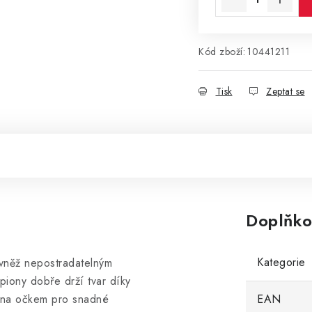
Kód zboží:
10441211
Tisk
Zeptat se
Doplňko
Kategorie
rovněž nepostradatelným
iony dobře drží tvar díky
vena očkem pro snadné
EAN