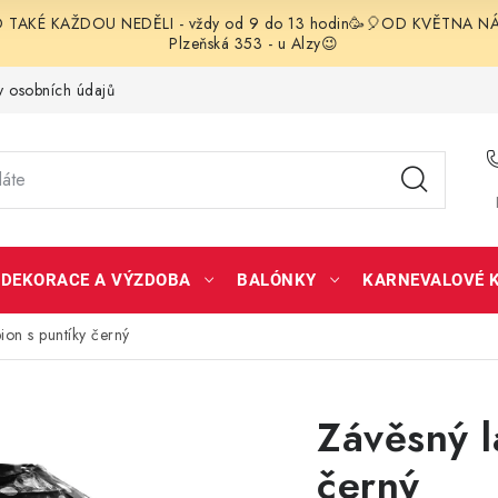
TAKÉ KAŽDOU NEDĚLI - vždy od 9 do 13 hodin🥳🎈OD KVĚTNA NÁS 
Plzeňská 353 - u Alzy😉
 osobních údajů
DEKORACE A VÝZDOBA
BALÓNKY
KARNEVALOVÉ 
ion s puntíky černý
Závěsný l
černý