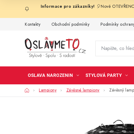
Přejít
🎈Nově OTEVŘENO 
na
obsah
Kontakty
Obchodní podmínky
Podmínky ochrany
OSLAVA NAROZENIN
STYLOVÁ PARTY
Domů
Lampiony
Závěsné lampiony
Závěsný lamp