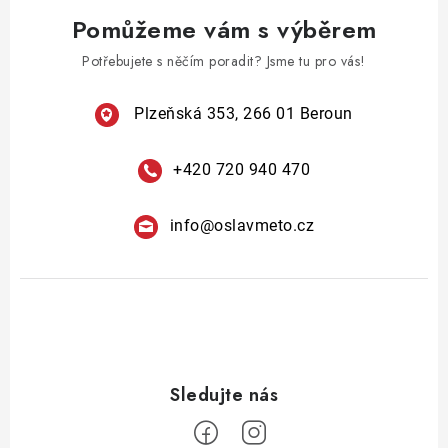
v
á
Pomůžeme vám s výběrem
k
n
y
Potřebujete s něčím poradit? Jsme tu pro vás!
í
v
ý
Plzeňská 353, 266 01 Beroun
p
i
+420 720 940 470
s
u
info
@
oslavmeto.cz