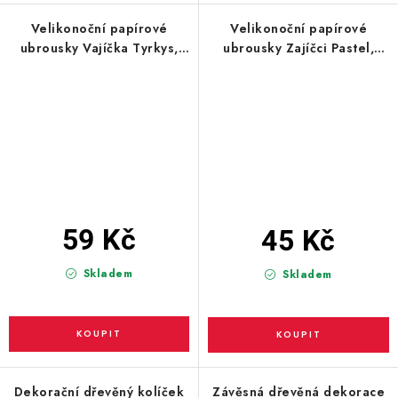
Velikonoční papírové
Velikonoční papírové
ubrousky Vajíčka Tyrkys,
ubrousky Zajíčci Pastel,
20ks
20ks
59 Kč
45 Kč
Skladem
Skladem
Dekorační dřevěný kolíček
Závěsná dřevěná dekorace