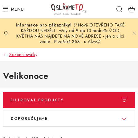
Přejít
Hleda
na
obsah
🎈Nově OTEVŘENO TAKÉ
OSLAVA NAROZENIN
KAŽDOU NEDĚLI - vždy od 9 do 13 hodin🥳🎈OD
KVĚTNA NÁS NAJDETE NA NOVÉ ADRESE - jen o ulici
vedle - Plzeňská 353 - u Alzy😉
STYLOVÁ PARTY
Sezónní svátky
DEKORACE A VÝZDOBA
Velikonoce
BALÓNKY
KARNEVALOVÉ KOSTÝMY
FILTROVAT PRODUKTY
PARTY STOLOVÁNÍ
V
Ř
DOPORUČUJEME
ý
a
SVATEBNÍ DOPLŇKY
p
z
BARVY NA OBLIČEJ A VLASY