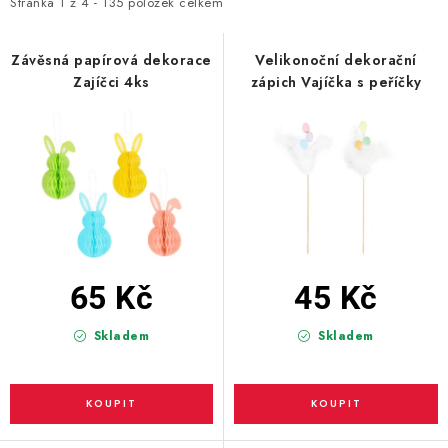
i
e
Stránka
1
z
4
-
135
položek celkem
s
n
BLAHOPŘÁNÍ
p
í
Závěsná papírová dekorace
Velikonoční dekorační
Zajíčci 4ks
zápich Vajíčka s peříčky
r
p
BUBLIFUKY
o
r
d
o
DORTOVÉ SVÍČKY A OZDOBY
u
d
k
u
DÁRKOVÉ TAŠKY A SÁČKY
t
k
DÁRKY
ů
t
ů
65 Kč
45 Kč
HELIUM NA BALÓNKY
Skladem
Skladem
LAMPIONY
OSLAVA PODLE BAREV