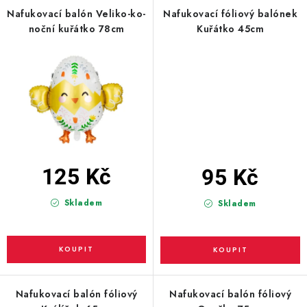
PARTY FOTOKOUTEK
Nafukovací balón Veliko-ko-
Nafukovací fóliový balónek
noční kuřátko 78cm
Kuřátko 45cm
PIŇATY
ROZLUČKA SE SVOBODOU
STUHY A MAŠLE
SEZÓNNÍ SVÁTKY
125 Kč
95 Kč
VYSTŘELOVACÍ KONFETY
Skladem
Skladem
ORGANZY, STOLOVÉ ŠERPY
Kontakty
Obchodní podmínky
Podmínky ochrany osobních údajů
Nafukovací balón fóliový
Nafukovací balón fóliový